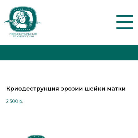
О КЛИНИКЕ
АКЦИИ
Криодеструкция эрозии шейки матки
УСЛУГИ И ЦЕНЫ
2 500
р.