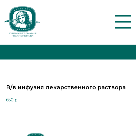
О КЛИНИКЕ
АКЦИИ
В/в инфузия лекарственного раствора
УСЛУГИ И ЦЕНЫ
650
р.