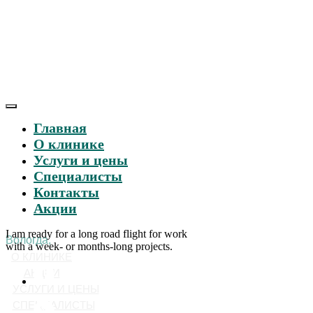
Главная
О клинике
Услуги и цены
Специалисты
Контакты
Акции
I am ready for a long road flight for work
Вологда,
with a week- or months-long projects.
О КЛИНИКЕ
АКЦИИ
УСЛУГИ И ЦЕНЫ
СПЕЦИАЛИСТЫ