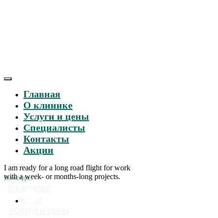
Главная
О клинике
Услуги и цены
Специалисты
Контакты
Акции
I am ready for a long road flight for work
with a week- or months-long projects.
Вологда,
О КЛИНИКЕ
АКЦИИ
УСЛУГИ И ЦЕНЫ