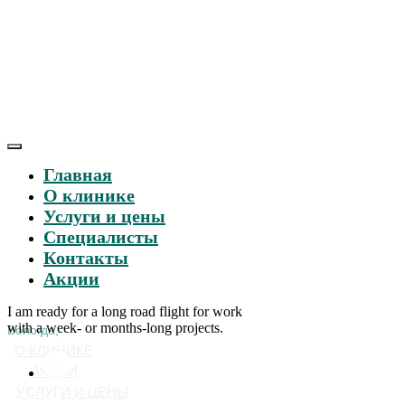
Главная
О клинике
Услуги и цены
Специалисты
Контакты
Акции
I am ready for a long road flight for work
with a week- or months-long projects.
Вологда,
О КЛИНИКЕ
АКЦИИ
УСЛУГИ И ЦЕНЫ